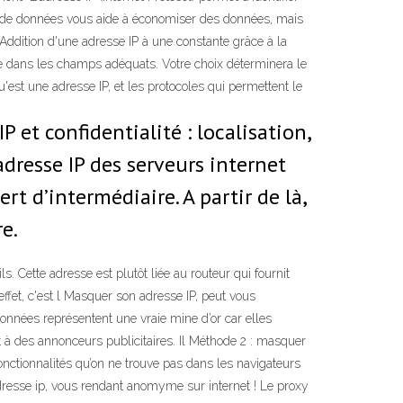
ie de données vous aide à économiser des données, mais
Addition d'une adresse IP à une constante grâce à la
lle dans les champs adéquats. Votre choix déterminera le
st une adresse IP, et les protocoles qui permettent le
P et confidentialité : localisation,
dresse IP des serveurs internet
rt d’intermédiaire. A partir de là,
re.
. Cette adresse est plutôt liée au routeur qui fournit
 effet, c'est l Masquer son adresse IP, peut vous
 données représentent une vraie mine d’or car elles
t à des annonceurs publicitaires. Il Méthode 2 : masquer
fonctionnalités qu’on ne trouve pas dans les navigateurs
adresse ip, vous rendant anomyme sur internet ! Le proxy