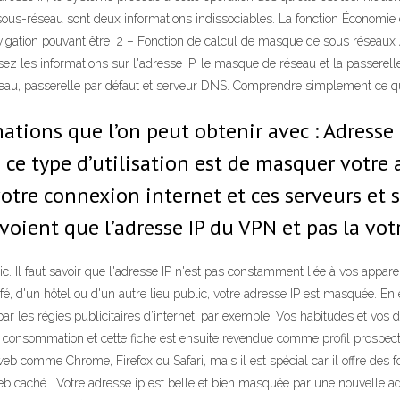
e sous-réseau sont deux informations indissociables. La fonction Économ
navigation pouvant être 2 – Fonction de calcul de masque de sous réseaux 
sez les informations sur l'adresse IP, le masque de réseau et la passere
u, passerelle par défaut et serveur DNS. Comprendre simplement ce qu'e
ations que l’on peut obtenir avec : Adresse I
ce type d’utilisation est de masquer votre a
otre connexion internet et ces serveurs et se
 voient que l’adresse IP du VPN et pas la vot
 Il faut savoir que l'adresse IP n'est pas constamment liée à vos appareils
café, d'un hôtel ou d'un autre lieu public, votre adresse IP est masquée. En
par les régies publicitaires d’internet, par exemple. Vos habitudes et vos
re consommation et cette fiche est ensuite revendue comme profil prospec
web comme Chrome, Firefox ou Safari, mais il est spécial car il offre des 
 web caché . Votre adresse ip est belle et bien masquée par une nouvelle 