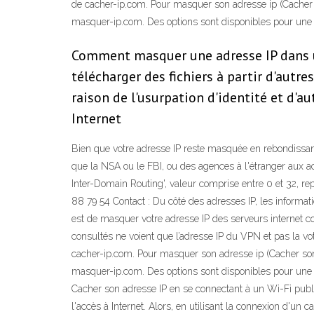
de cacher-ip.com. Pour masquer son adresse ip (Cacher son
masquer-ip.com. Des options sont disponibles pour un
Comment masquer une adresse IP dans uT
télécharger des fichiers à partir d'autr
raison de l'usurpation d'identité et d'a
Internet
Bien que votre adresse IP reste masquée en rebondissant
que la NSA ou le FBI, ou des agences à l'étranger aux ac
Inter-Domain Routing', valeur comprise entre 0 et 32, 
88 79 54 Contact : Du côté des adresses IP, les informatio
est de masquer votre adresse IP des serveurs internet con
consultés ne voient que l’adresse IP du VPN et pas la v
cacher-ip.com. Pour masquer son adresse ip (Cacher son ad
masquer-ip.com. Des options sont disponibles pour une n
Cacher son adresse IP en se connectant à un Wi-Fi public.
l'accès à Internet. Alors, en utilisant la connexion d'un c