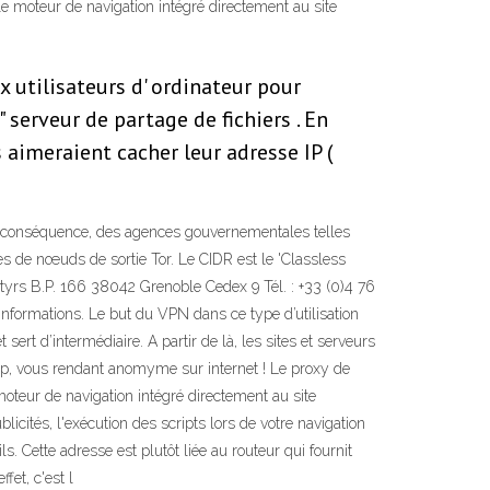
 le moteur de navigation intégré directement au site
utilisateurs d' ordinateur pour
 serveur de partage de fichiers . En
 aimeraient cacher leur adresse IP (
 En conséquence, des agences gouvernementales telles
es de nœuds de sortie Tor. Le CIDR est le 'Classless
tyrs B.P. 166 38042 Grenoble Cedex 9 Tél. : +33 (0)4 76
, informations. Le but du VPN dans ce type d’utilisation
ert d’intermédiaire. A partir de là, les sites et serveurs
 ip, vous rendant anomyme sur internet ! Le proxy de
 moteur de navigation intégré directement au site
ités, l'exécution des scripts lors de votre navigation
. Cette adresse est plutôt liée au routeur qui fournit
fet, c'est l