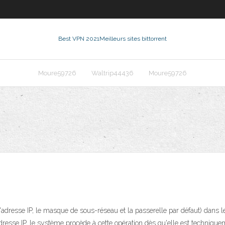
Best VPN 2021
Meilleurs sites bittorrent
Moure59726
Waltrip44436
Moure59726
(l'adresse IP, le masque de sous-réseau et la passerelle par défaut) dan
resse IP, le système procède à cette opération dès qu'elle est techniqueme