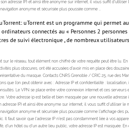
 adresse IP) et ainsi être anonyme sur internet, il vous suffit d'utiliser
e navigation anonyme et sécurisée plus poussée comme …
orrent: uTorrent est un programme qui permet aux 
es ordinateurs connectés au « Personnes 2 personnes "
utres de suivi électronique , de nombreux utilisateurs
 sur le réseau, tout élément non chiffré de votre requête peut être lu.
tivités plus obscures, ont été accusées d'avoir mis en place des douzain
représentative du masque. Contacts CNRS Grenoble / CRIC 25, rue des Mar
ns que l’on peut obtenir avec : Adresse IP et confidentialité : localisation
sultés. Le VPN se place entre votre connexion internet et ces serveurs et s
otre. Votre adresse ip est belle et bien masquée par une nouvelle adresse
resse IP) et ainsi être anonyme sur internet, il vous suffit d'utiliser le
avigation anonyme et sécurisée plus poussée comme l'affichage des public
 Il faut savoir que l'adresse IP n'est pas constamment liée à vos appareils
afé, d'un hôtel ou d'un autre lieu public, votre adresse IP est masquée. En ef